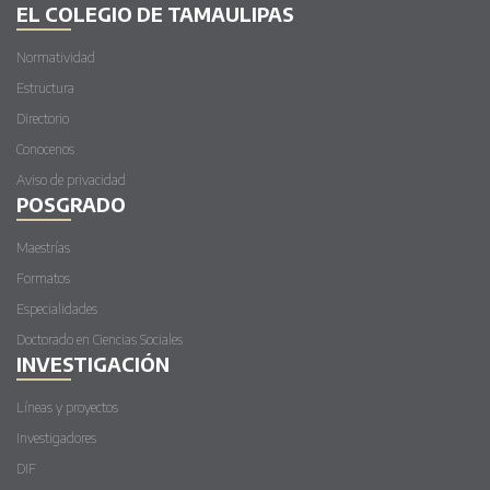
EL COLEGIO DE TAMAULIPAS
Normatividad
Estructura
Directorio
Conocenos
Aviso de privacidad
POSGRADO
Maestrías
Formatos
Especialidades
Doctorado en Ciencias Sociales
INVESTIGACIÓN
Líneas y proyectos
Investigadores
DIF