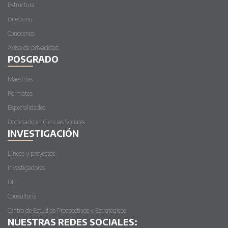
Estructura
Directorio
Conocenos
Aviso de privacidad
POSGRADO
Maestrías
Formatos
Especialidades
Doctorado en Ciencias Sociales
INVESTIGACIÓN
Líneas y proyectos
Investigadores
DIF
Consultoría
Centro de Estudios Prospectivos y Estratégicos
NUESTRAS REDES SOCIALES: