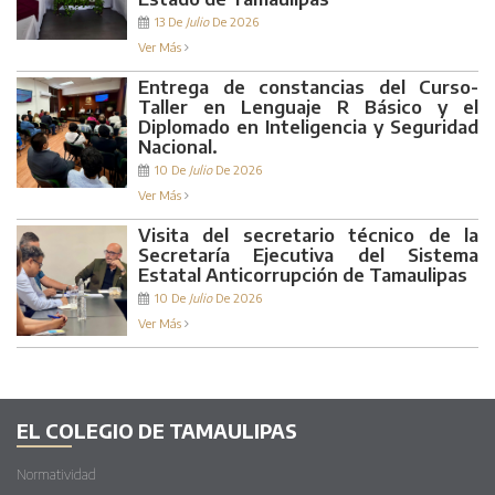
13 De
Julio
De 2026
Ver Más
Entrega de constancias del Curso-
Taller en Lenguaje R Básico y el
Diplomado en Inteligencia y Seguridad
Nacional.
10 De
Julio
De 2026
Ver Más
Visita del secretario técnico de la
Secretaría Ejecutiva del Sistema
Estatal Anticorrupción de Tamaulipas
10 De
Julio
De 2026
Ver Más
EL COLEGIO DE TAMAULIPAS
Normatividad